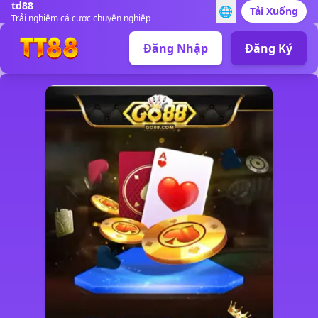
td88
🌐
Tải Xuống
Trải nghiệm cá cược chuyên nghiệp
Đăng Nhập
Đăng Ký