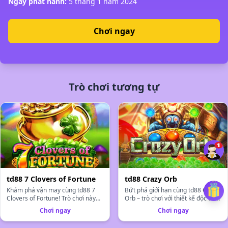
Ngày phát hành:
5 tháng 1 năm 2024
Chơi ngay
Trò chơi tương tự
td88 7 Clovers of Fortune
td88 Crazy Orb
Khám phá vận may cùng td88 7
Bứt phá giới hạn cùng td88 Crazy
Clovers of Fortune! Trò chơi này
Orb – trò chơi với thiết kế độc đáo
mang đến trải nghiệm thú vị với
và nhiều bất ngờ. Với các tính
Chơi ngay
Chơi ngay
thiết kế bắt mắt và nhiều cơ hội
năng thưởng đặc biệt và hệ thống
trúng thưởng lớn. Hãy thử sức và
quay đa tầng, bạn sẽ luôn cảm