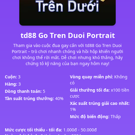
td88 Go Tren Duoi Portrait
Tham gia vào cuộc đua gay cấn với td88 Go Tren Duoi
Portrait – trò chơi nhanh chóng và hồi hộp khiến người
chơi không thể rời mắt. Dễ chơi nhưng khó thắng, hãy
chứng tỏ kỹ năng của bạn ngay hôm nay!
Cuộn:
3
Vòng quay miễn phí:
Không
có
Hàng:
3
Giải thưởng tối đa:
x100 tiền
Dòng thanh toán:
5
cược
Tần suất trúng thưởng:
40%
Xác suất trúng giải cao nhất:
1%
Mức độ biến động:
Thấp
Mức cược tối thiểu - tối đa:
1.000đ - 50.000đ